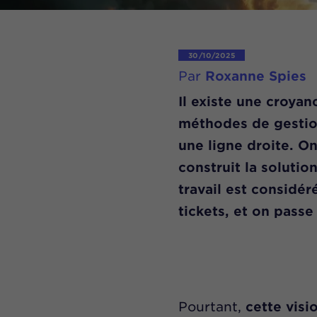
30/10/2025
Par
Roxanne Spies
Il existe une croyan
méthodes de gestio
une ligne droite.
On 
construit la solutio
travail est considé
tickets, et on passe
Pourtant,
cette visi