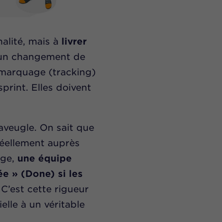
alité, mais à
livrer
 un changement de
e marquage (tracking)
print. Elles doivent
’aveugle. On sait que
réellement auprès
age,
une équipe
e » (Done) si les
C’est cette rigueur
elle à un véritable