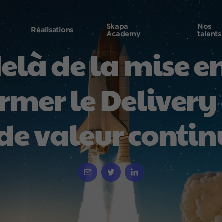
Skapa
Nos
Réalisations
Academy
talents
là de la mise en
rmer le Delivery
de valeur contin