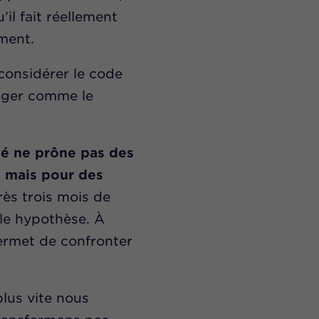
’il fait réellement
ment.
considérer le code
sager comme le
ité ne prône pas des
, mais pour des
rès trois mois de
le hypothèse. À
ermet de confronter
plus vite nous