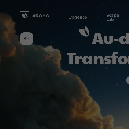
Skapa
L'agence
Lab
Au-de
Transfo