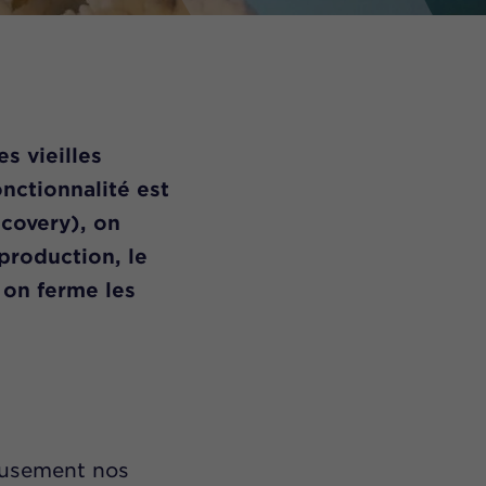
s vieilles
onctionnalité est
covery), on
production, le
 on ferme les
eusement nos