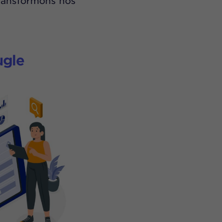
 transformons nos
ugle