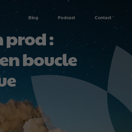
Blog
Podcast
Contact
 prod :
 en boucle
ue