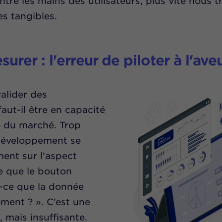
ntre les mains des utilisateurs, plus vite nous
s tangibles.
surer : l'erreur de piloter à l'ave
valider des
aut-il être en capacité
e du marché. Trop
 développement se
ent sur l’aspect
ce que le bouton
t-ce que la donnée
ement ? ». C’est une
 mais insuffisante.