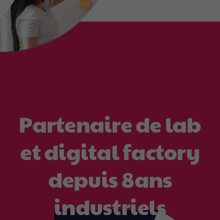
P
a
r
t
e
n
a
i
r
e
d
e
l
a
b
e
t
d
i
g
i
t
a
l
f
a
c
t
o
r
y
d
e
p
u
i
s
8
a
n
s
i
n
d
u
s
t
r
i
e
l
s