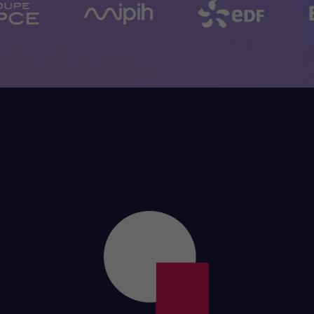
I
n
s
t
a
l
l
e
z
l
e
s
p
r
a
t
i
q
u
e
s
d
u
D
e
s
i
g
n
T
r
a
n
s
f
o
r
m
e
z
v
o
t
r
e
o
r
g
a
n
i
s
a
t
i
o
n
C
r
é
e
z
d
e
n
o
u
v
e
a
u
x
b
u
s
i
n
e
s
s