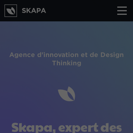
Agence d'innovation et de Design
Thinking
S
k
a
p
a
,
e
x
p
e
r
t
d
e
s