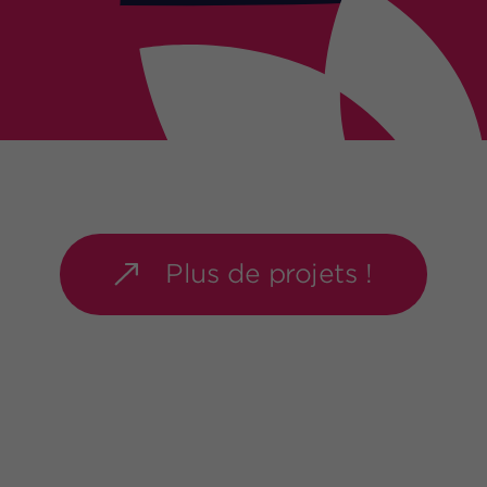
É
d
i
t
e
u
r
s
R
e
t
a
i
l
e
r
s
B
a
n
q
u
e
s
&
a
s
s
u
r
a
n
c
e
s
E
n
e
r
g
i
e
s
Plus de projets !
P
h
a
r
m
a
c
e
u
t
i
q
u
e
T
r
a
n
s
p
o
r
t
I
m
m
o
b
i
l
i
e
r
&