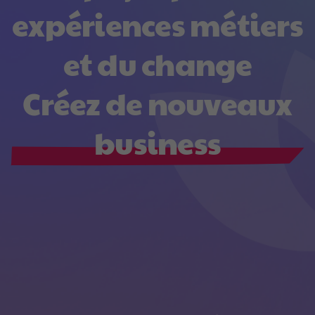
e
x
p
é
r
i
e
n
c
e
s
m
é
t
i
e
r
s
e
t
d
u
c
h
a
n
g
e
C
r
é
e
z
d
e
n
o
u
v
e
a
u
x
b
u
s
i
n
e
s
s
I
n
n
o
v
e
z
v
o
s
o
f
f
r
e
s
C
o
n
c
e
v
e
z
v
o
s
e
x
p
é
r
i
e
n
c
e
s