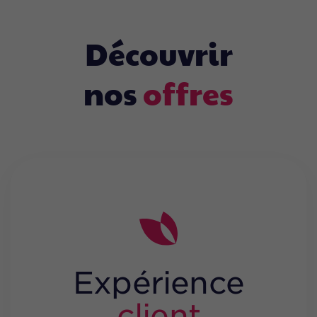
D
é
c
o
u
v
r
i
r
n
o
s
o
f
f
r
e
s
Expérience
client