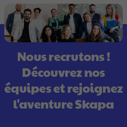
c
o
n
s
t
r
u
c
t
i
o
n
I
n
d
u
s
t
r
i
e
l
s
Nous recrutons !
Découvrez nos
équipes et rejoignez
l'aventure Skapa