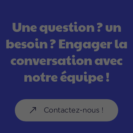
U
n
e
q
u
e
s
t
i
o
n
?
u
n
b
e
s
o
i
n
?
E
n
g
a
g
e
r
l
a
c
o
n
v
e
r
s
a
t
i
o
n
a
v
e
c
n
o
t
r
e
é
q
u
i
p
e
!
Contactez-nous !