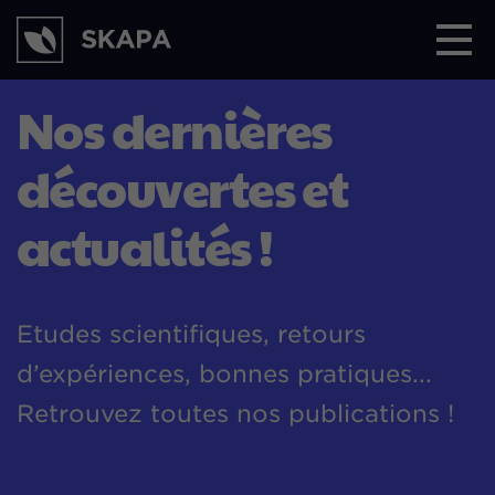
N
o
s
d
e
r
n
i
è
r
e
s
d
é
c
o
u
v
e
r
t
e
s
e
t
a
c
t
u
a
l
i
t
é
s
!
Etudes scientifiques, retours
d’expériences, bonnes pratiques...
Retrouvez toutes nos publications !