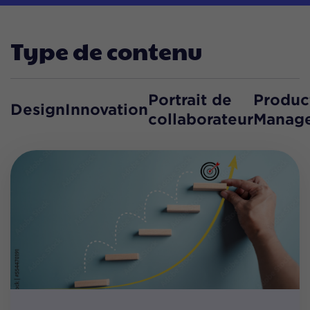
Type de contenu
Portrait de
Produc
Design
Innovation
collaborateur
Manag